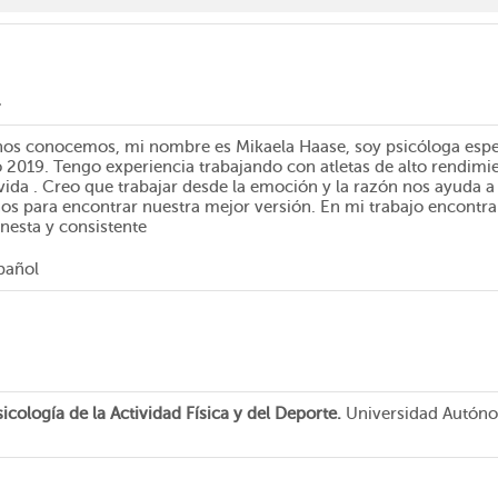
l
 nos conocemos, mi nombre es Mikaela Haase, soy psicóloga espec
o 2019. Tengo experiencia trabajando con atletas de alto rendim
 vida . Creo que trabajar desde la emoción y la razón nos ayuda a
s para encontrar nuestra mejor versión. En mi trabajo encontr
nesta y consistente
pañol
icología de la Actividad Física y del Deporte.
Universidad Autón