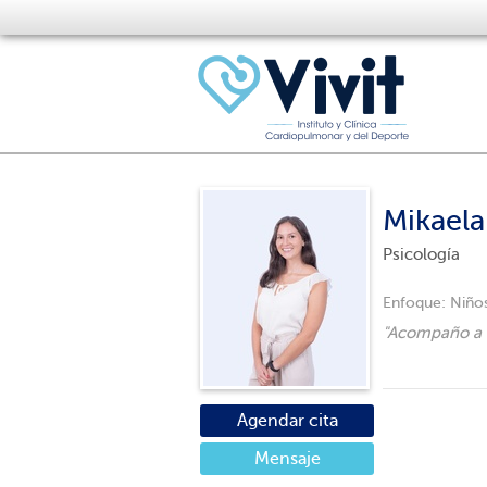
Mikaela
Psicología
Enfoque:
Niños
"
Acompaño a a
Agendar cita
Mensaje