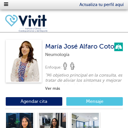
Actualiza tu perfil aquí
María José Alfaro Coto
Neumología
Enfoque:
"
Mi objetivo principal en la consulta, es
tratar de aliviar los síntomas y mejorar
la calidad de vida de mis pacientes, lo
Ver más
cuál se logra muchas veces de manera
sencilla con un buen control y
seguimiento. Además me gusta pensar
Agendar cita
Mensaje
que el tiempo de mi consulta es un
espacio seguro para que los y las
pacientes puedan abordar todas las
dudas e inquietudes
"