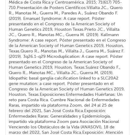
Médica de Costa Rica y Centroamérica. 2015; 71(617) 705-
710.Presentación de Posters Científicos:Villalta JC., Quero
R., Manotas M., Guerra M., Paredes A., Suárez Obando F.
(2019). Emanuel Syndrome: A case report. Póster
presentando en el Congreso de la American Society of
Human Genetics 2019, Houston Texas.Prieto JC., Villalta
JC., Quero R., Manotas MC., Guerra M. (2019). Kallmann
Syndrome: A case report. Póster presentado en el Congreso
de la American Society of Human Genetics 2019, Houston,
Texas.Quero R., Manotas M., Villalta J., Guerra M., Suárez F.
(2019). 3q26.1-q29 Microduplication: A case report. Póster
presentado en el Congreso de la American Society of
Human Genetics 2019, Houston, Texas.Suárez Obando F.,
Quero R., Manotas MC., Villalta JC., Guerra M. (2019).
Idiopathic basal ganglia calcification linked to a SLC20A2
gene mutation: a case report. Póster presentado en el
Congreso de la American Society of Human Genetics 2019,
Houston, Texas.Exposiciones:Enfermedades Huérfanas: Un
reto para Costa Rica. Cumbre Nacional de Enfermedades
Raras, impartido vía plataforma Zoom, del 24 al 25 de
febrero del 2021, San José Costa Rica.Exposición:
Enfermedades Raras: Generalidades y Epidemiologia,
impartido vía plataforma Zoom para Asociación Nacional
Venciendo los Obstáculos de la Vida (ANASOVI), 18 de
marzo del 2022, San José Costa Rica.Exposición: Atención