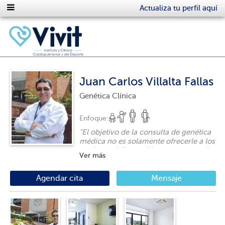
Actualiza tu perfil aquí
Juan Carlos Villalta Fallas
Genética Clínica
Enfoque:
"
El objetivo de la consulta de genética
médica no es solamente ofrecerle a los
pacientes información, apoyo ante el
Ver más
eventual riesgo de tener trastornos
genéticos sino también aplicar los
nuevos avances en el diagnóstico y
Agendar cita
Mensaje
tratamiento de las enfermedades
genéticas a la práctica clínica, pero
sobre todo con calidad y calor
humano.
"